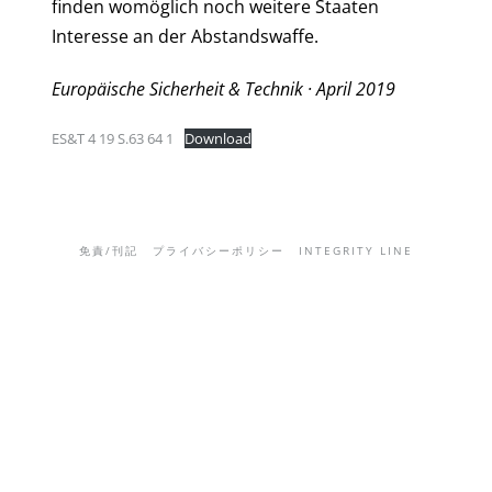
finden womöglich noch weitere Staaten
Interesse an der Abstandswaffe.
Europäische Sicherheit & Technik · April 2019
ES&T 4 19 S.63 64 1
Download
免責/刊記
プライバシーポリシー
INTEGRITY LINE
English
(
英語
)
Deutsch
(
ドイツ語
)