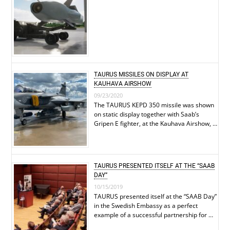
TAURUS MISSILES ON DISPLAY AT
KAUHAVA AIRSHOW
09/23/2020
The TAURUS KEPD 350 missile was shown
on static display together with Saab’s
Gripen E fighter, at the Kauhava Airshow, …
TAURUS PRESENTED ITSELF AT THE “SAAB
DAY”
10/15/2019
TAURUS presented itself at the “SAAB Day”
in the Swedish Embassy as a perfect
example of a successful partnership for …